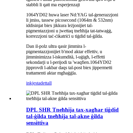
stabbli li qatt ma esperjenzajt
1064YD02 huwa laser Nd:YAG tal-ġenerazzjoni
li jmiss, tassew picosecond (1064m & 532nm)
iddisinjat biex jikkura leżjonijiet tal-
pigmentazzjoni u jwettaq tneħħija tat-tatwaġġ,
korrezzjoni taċ-ċikatriċi u tiġdid tal-ġilda.
Dan il-polz ultra qasir jimmira l-
pigmentazzjonijiet b'mod aktar effettiv, u
jimminimizza l-iskumdità, l-uġigħ, l-effetti
sekondarji u l-perijodi ta 'waqfien.1064YD02
jipprovdi l-akbar daqs tal-post biex jippermetti
trattamenti aktar mgħaġġla.
inkjesta
dettall
DPL SHR Tneħħija tax-xagħar tiġdid
tal-ġilda tneħħija tal-akne ġilda
sensittiva