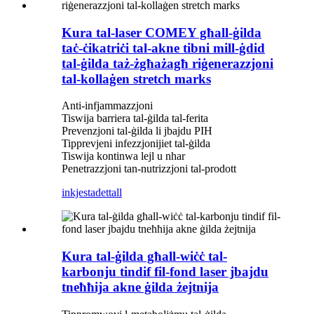
Kura tal-laser COMEY għall-ġilda
taċ-ċikatriċi tal-akne tibni mill-ġdid
tal-ġilda taż-żgħażagħ riġenerazzjoni
tal-kollaġen stretch marks
Anti-infjammazzjoni
Tiswija barriera tal-ġilda tal-ferita
Prevenzjoni tal-ġilda li jbajdu PIH
Tipprevjeni infezzjonijiet tal-ġilda
Tiswija kontinwa lejl u nhar
Penetrazzjoni tan-nutrizzjoni tal-prodott
inkjesta
dettall
Kura tal-ġilda għall-wiċċ tal-
karbonju tindif fil-fond laser jbajdu
tneħħija akne ġilda żejtnija