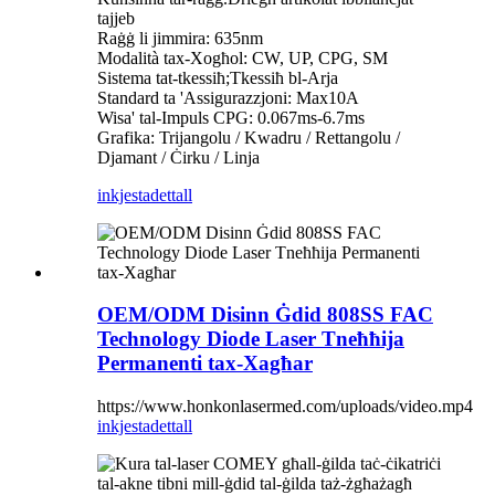
tajjeb
Raġġ li jimmira: 635nm
Modalità tax-Xogħol: CW, UP, CPG, SM
Sistema tat-tkessiħ;Tkessiħ bl-Arja
Standard ta 'Assigurazzjoni: Max10A
Wisa' tal-Impuls CPG: 0.067ms-6.7ms
Grafika: Trijangolu / Kwadru / Rettangolu /
Djamant / Ċirku / Linja
inkjesta
dettall
OEM/ODM Disinn Ġdid 808SS FAC
Technology Diode Laser Tneħħija
Permanenti tax-Xagħar
https://www.honkonlasermed.com/uploads/video.mp4
inkjesta
dettall