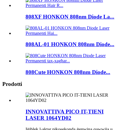
808XF HONKON 808nm Diode La...
808AL-01 HONKON 808nm Diode...
808Cute HONKON 808nm Diode...
Prodotti
INNOVATTIVA PICO IT-TIENI
LASER 1064YD02
Iġiblek l-aktar pikosekonda ġenwina qawwija u