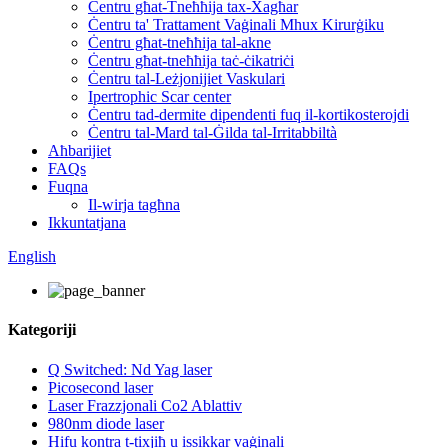
Ċentru għat-Tneħħija tax-Xagħar
Ċentru ta' Trattament Vaġinali Mhux Kirurġiku
Ċentru għat-tneħħija tal-akne
Ċentru għat-tneħħija taċ-ċikatriċi
Ċentru tal-Leżjonijiet Vaskulari
Ipertrophic Scar center
Ċentru tad-dermite dipendenti fuq il-kortikosterojdi
Ċentru tal-Mard tal-Ġilda tal-Irritabbiltà
Aħbarijiet
FAQs
Fuqna
Il-wirja tagħna
Ikkuntatjana
English
Kategoriji
Q Switched: Nd Yag laser
Picosecond laser
Laser Frazzjonali Co2 Ablattiv
980nm diode laser
Hifu kontra t-tixjiħ u issikkar vaġinali