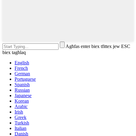
Agħfas enter biex tfittex jew ESC
biex tagħlaq
English
French
German
Portuguese
Spanish
Russian
Japanese
Korean
Arabic
Irish
Greek
Turkish
Italian
Danish