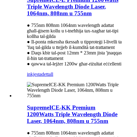
Triple Wavelength Diode Laser,
1064nm, 808nm u 755nm
● 755nm 808nm 1064nm wavelength adattat
għall-ġisem kollu u t-tneħħija tax-xagħar tat-tipi
kollha tal-ġilda
● Il-ponta mkessħa tkessaħ u tipproteġi l-livelli ta
'fuq tal-ġilda u ttejjeb il-kumdità tat-trattament
● Daqs kbir tal-post 12mm * 23mm jista 'jnaqqas
il-ħin tat-trattament
● qawwa tal-lejżer 1200w għar-riżultat eċċellenti
inkjesta
dettall
SupremeICE-KK Premium
1200Watts Triple Wavelength Diode
Laser, 1064nm, 808nm u 755nm
● 755nm 808nm 1064nm wavelength adattat