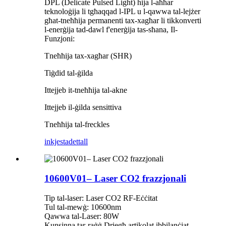
DPL (Delicate Pulsed Light) hija l-aħħar
teknoloġija li tgħaqqad l-IPL u l-qawwa tal-lejżer
għat-tneħħija permanenti tax-xagħar li tikkonverti
l-enerġija tad-dawl f'enerġija tas-sħana, Il-
Funzjoni:
Tneħħija tax-xagħar (SHR)
Tiġdid tal-ġilda
Ittejjeb it-tneħħija tal-akne
Ittejjeb il-ġilda sensittiva
Tneħħija tal-freckles
inkjesta
dettall
10600V01– Laser CO2 frazzjonali
Tip tal-laser: Laser CO2 RF-Eċċitat
Tul tal-mewġ: 10600nm
Qawwa tal-Laser: 80W
Kunsinna tar-raġġ.Driegħ artikolat ibbilanċjat