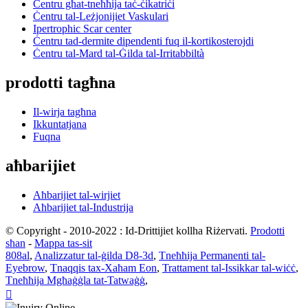
Ċentru għat-tneħħija taċ-ċikatriċi
Ċentru tal-Leżjonijiet Vaskulari
Ipertrophic Scar center
Ċentru tad-dermite dipendenti fuq il-kortikosterojdi
Ċentru tal-Mard tal-Ġilda tal-Irritabbiltà
prodotti tagħna
Il-wirja tagħna
Ikkuntatjana
Fuqna
aħbarijiet
Aħbarijiet tal-wirjiet
Aħbarijiet tal-Industrija
© Copyright - 2010-2022 : Id-Drittijiet kollha Riżervati.
Prodotti
sħan
-
Mappa tas-sit
808al
,
Analizzatur tal-ġilda D8-3d
,
Tneħħija Permanenti tal-
Eyebrow
,
Tnaqqis tax-Xaħam Eon
,
Trattament tal-Issikkar tal-wiċċ
,
Tneħħija Mgħaġġla tat-Tatwaġġ
,
