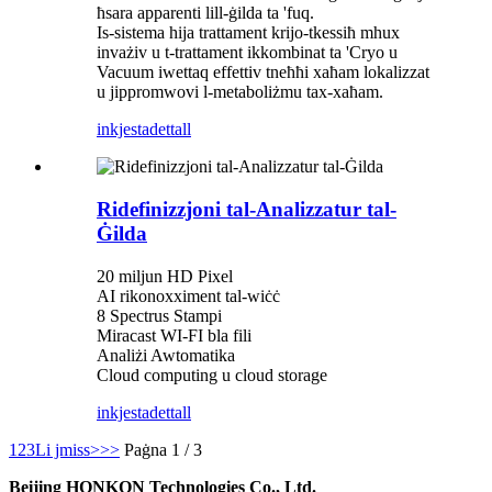
ħsara apparenti lill-ġilda ta 'fuq.
Is-sistema hija trattament krijo-tkessiħ mhux
invażiv u t-trattament ikkombinat ta 'Cryo u
Vacuum iwettaq effettiv tneħħi xaħam lokalizzat
u jippromwovi l-metaboliżmu tax-xaħam.
inkjesta
dettall
Ridefinizzjoni tal-Analizzatur tal-
Ġilda
20 miljun HD Pixel
AI rikonoxximent tal-wiċċ
8 Spectrus Stampi
Miracast WI-FI bla fili
Analiżi Awtomatika
Cloud computing u cloud storage
inkjesta
dettall
1
2
3
Li jmiss>
>>
Paġna 1 / 3
Beijing HONKON Technologies Co., Ltd.