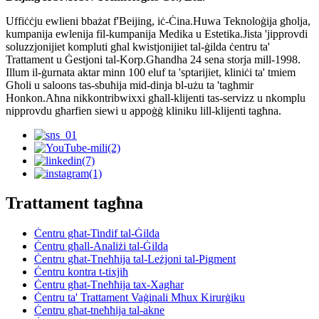
Uffiċċju ewlieni bbażat f'Beijing, iċ-Ċina.Huwa Teknoloġija għolja,
kumpanija ewlenija fil-kumpanija Medika u Estetika.Jista 'jipprovdi
soluzzjonijiet kompluti għal kwistjonijiet tal-ġilda ċentru ta'
Trattament u Ġestjoni tal-Korp.Għandha 24 sena storja mill-1998.
Illum il-ġurnata aktar minn 100 eluf ta 'sptarijiet, kliniċi ta' tmiem
Għoli u saloons tas-sbuħija mid-dinja bl-użu ta 'tagħmir
Honkon.Aħna nikkontribwixxi għall-klijenti tas-servizz u nkomplu
nipprovdu għarfien siewi u appoġġ kliniku lill-klijenti tagħna.
Trattament tagħna
Ċentru għat-Tindif tal-Ġilda
Ċentru għall-Analiżi tal-Ġilda
Ċentru għat-Tneħħija tal-Leżjoni tal-Pigment
Ċentru kontra t-tixjiħ
Ċentru għat-Tneħħija tax-Xagħar
Ċentru ta' Trattament Vaġinali Mhux Kirurġiku
Ċentru għat-tneħħija tal-akne