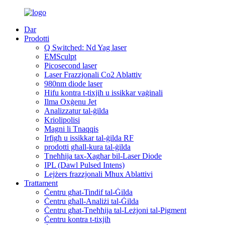
Dar
Prodotti
Q Switched: Nd Yag laser
EMSculpt
Picosecond laser
Laser Frazzjonali Co2 Ablattiv
980nm diode laser
Hifu kontra t-tixjiħ u issikkar vaġinali
Ilma Oxġenu Jet
Analizzatur tal-ġilda
Kriolipolisi
Magni li Tnaqqis
Irfigħ u issikkar tal-ġilda RF
prodotti għall-kura tal-ġilda
Tneħħija tax-Xagħar bil-Laser Diode
IPL (Dawl Pulsed Intens)
Lejżers frazzjonali Mhux Ablattivi
Trattament
Ċentru għat-Tindif tal-Ġilda
Ċentru għall-Analiżi tal-Ġilda
Ċentru għat-Tneħħija tal-Leżjoni tal-Pigment
Ċentru kontra t-tixjiħ