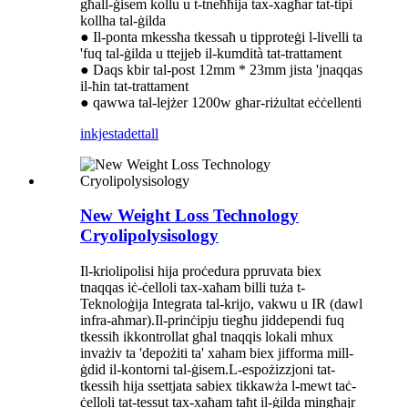
għall-ġisem kollu u t-tneħħija tax-xagħar tat-tipi
kollha tal-ġilda
● Il-ponta mkessħa tkessaħ u tipproteġi l-livelli ta
'fuq tal-ġilda u ttejjeb il-kumdità tat-trattament
● Daqs kbir tal-post 12mm * 23mm jista 'jnaqqas
il-ħin tat-trattament
● qawwa tal-lejżer 1200w għar-riżultat eċċellenti
inkjesta
dettall
New Weight Loss Technology
Cryolipolysisology
Il-kriolipolisi hija proċedura ppruvata biex
tnaqqas iċ-ċelloli tax-xaħam billi tuża t-
Teknoloġija Integrata tal-krijo, vakwu u IR (dawl
infra-aħmar).Il-prinċipju tiegħu jiddependi fuq
tkessiħ ikkontrollat ​​għal tnaqqis lokali mhux
invażiv ta 'depożiti ta' xaħam biex jifforma mill-
ġdid il-kontorni tal-ġisem.L-espożizzjoni tat-
tkessiħ hija ssettjata sabiex tikkawża l-mewt taċ-
ċelloli tat-tessut tax-xaħam taħt il-ġilda mingħajr