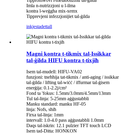
Tippromwovi l-metaboliżmu tal-ġilda
Imla n-nutrizzjoni u l-ilma
kontra l-weġgħa mix-xemx
Tipprevjeni infezzjonijiet tal-ġilda
inkjesta
dettall
Magni kontra t-tikmix tal-Issikkar
tal-ġilda HIFU kontra t-tixjiħ
Isem tal-mudell: HIFU-VA02
funzjoni: tneħħija tat-tikmix / anti-aging / issikkar
tal-ġilda / lifting tal-wiċċ / iffurmar tal-ġisem
enerġija: 0.1-2.2j/cm²
Fond ta 'fokus: 1.5mm/3.0mm/4.5mm/13mm
Tul tal-linja: 5-25mm aġġustabbli
Manku standard: manku HF-05
linja: Nofs, sħiħ
Firxa tal-linja: 1mm
intervall: 1.0-4.0 pass aġġustabbli 1.0mm
Daqs tal-iskrin: 12.1 pulzier TFT touch LCD
Isem tad-Ditta: HONKON