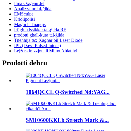
Ilma Oxġenu Jet
Analizzatur tal-ġilda
EMSculpt
Kriolipolisi
Magni li Tnaqqis
Irfigħ u issikkar tal-ġilda RF
prodotti għall-kura tal-ġilda
Tneħħija tax-Xagħar bil-Laser Diode
IPL (Dawl Pulsed Intens)
Lejżers frazzjonali Mhux Ablattivi
Prodotti dehru
1064QCCL Q-Switched Nd:YAG...
SM10600KKLb Stretch Mark &...