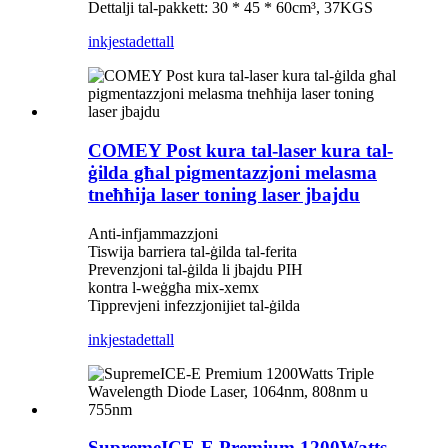
Dettalji tal-pakkett: 30 * 45 * 60cm³, 37KGS
inkjesta
dettall
COMEY Post kura tal-laser kura tal-
ġilda għal pigmentazzjoni melasma
tneħħija laser toning laser jbajdu
Anti-infjammazzjoni
Tiswija barriera tal-ġilda tal-ferita
Prevenzjoni tal-ġilda li jbajdu PIH
kontra l-weġgħa mix-xemx
Tipprevjeni infezzjonijiet tal-ġilda
inkjesta
dettall
SupremeICE-E Premium 1200Watts